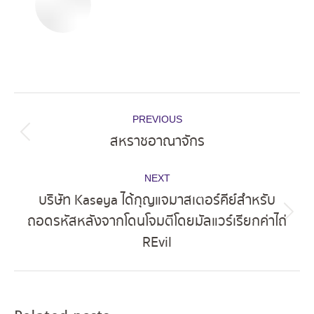
Post
PREVIOUS
navigation
สหราชอาณาจักร
Previous
post:
NEXT
บริษัท Kaseya ได้กุญแจมาสเตอร์คีย์สำหรับ
ถอดรหัสหลังจากโดนโจมตีโดยมัลแวร์เรียกค่าไถ่
Next
REvil
post: