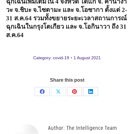
ฉุกเฉินเพิ่มเติมใน
4
จังหวัด
ได้แก่
จ
.
คานางา
วะ
จ
.
ชิบะ
จ
.
ไซตามะ
และ
จ
.
โอซากา
ตั้งแต่
2-
31
ส
.
ค
.64
รวมทั้งขยายระยะเวลาสถานการณ์
ฉุกเฉินในกรุงโตเกียว
และ
จ
.
โอกินาวา
ถึง
31
ส
.
ค
.64
Category:
covid-19
1 August 2021
Share this post
Share
Share
Share
Share
on
on
on
on
Facebook
X
Pinterest
LinkedIn
Author:
The Intelligence Team