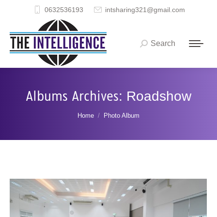
0632536193
intsharing321@gmail.com
Search
Search:
Albums Archives:
Roadshow
You are here:
Home
Photo Album