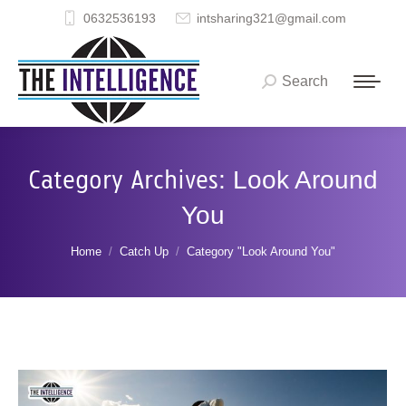
0632536193
intsharing321@gmail.com
Search
Search:
Category Archives:
Look Around
You
You are here:
Home
Catch Up
Category "Look Around You"