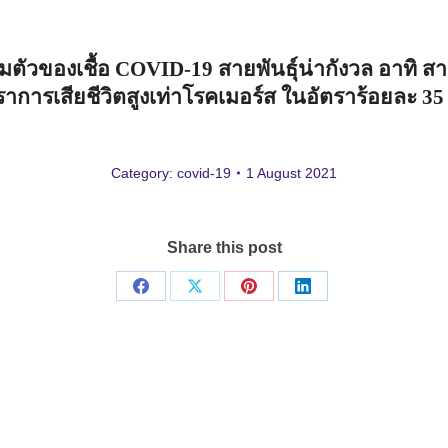
มตัวของเชื้อ
COVID-19
สายพันธุ์น่ากังวล
อาทิ
สา
ตราการเสียชีวิตสูงเท่าโรคเมอร์ส
ในอัตราร้อยละ
3
Category:
covid-19
1 August 2021
Share this post
Share
Share
Share
Share
on
on
on
on
Facebook
X
Pinterest
LinkedIn