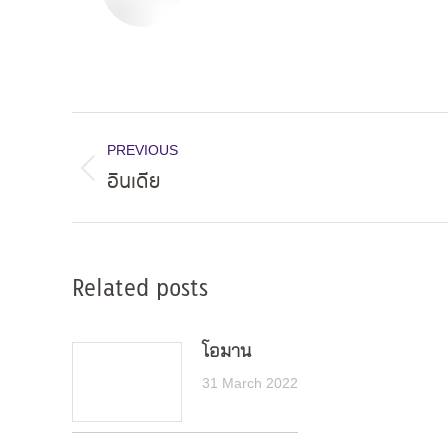
Post
PREVIOUS
navigation
อินเดีย
Previous
post:
Related posts
โอมาน
31 March 2022