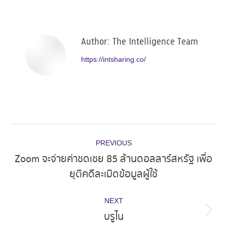
on
on
on
on
Facebook
X
Pinterest
LinkedIn
Author:
The Intelligence Team
https://intsharing.co/
Post
PREVIOUS
navigation
Zoom จะจ่ายค่าชดเชย 85 ล้านดอลลาร์สหรัฐ เพื่อ
Previous
ยุติคดีละเมิดข้อมูลผู้ใช้
post:
NEXT
บรูไน
Next