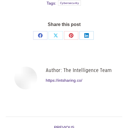
Tags:
Cybersecurity
Share this post
Share
Share
Share
Share
on
on
on
on
Facebook
X
Pinterest
LinkedIn
Author:
The Intelligence Team
https://intsharing.co/
Post
PREVIOUS