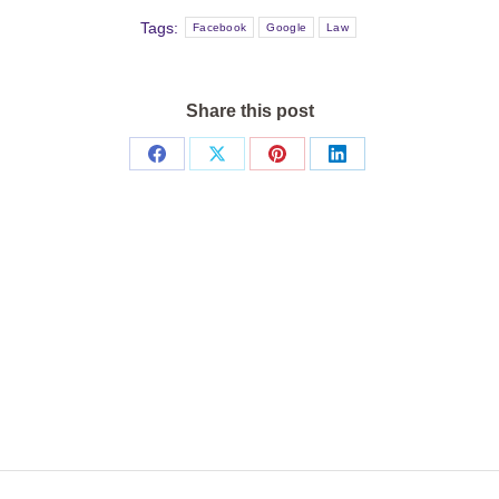
Tags:
Facebook
Google
Law
Share this post
Share
Share
Share
Share
on
on
on
on
Facebook
X
Pinterest
LinkedIn