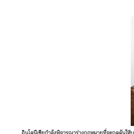
อินโดนีเซียกำลังพิจารณาร่างกฎหมายที่จะกดดันให้