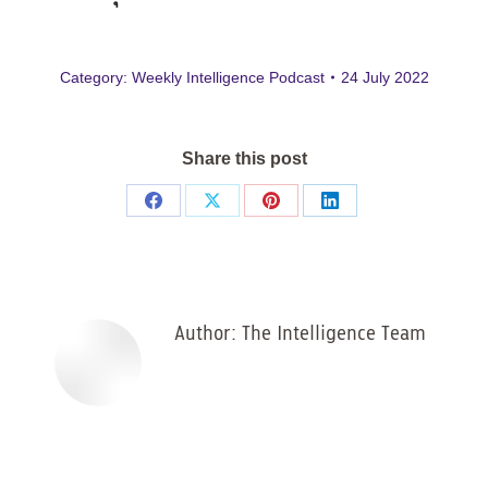
Category:
Weekly Intelligence Podcast
24 July 2022
Share this post
Share
Share
Share
Share
on
on
on
on
Facebook
X
Pinterest
LinkedIn
Author:
The Intelligence Team