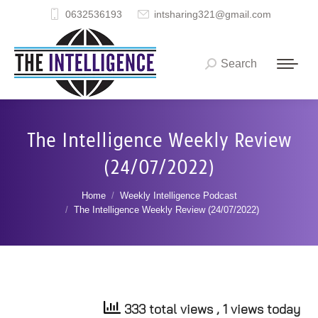
0632536193
intsharing321@gmail.com
Search
Search:
The Intelligence Weekly Review
(24/07/2022)
You are here:
Home
Weekly Intelligence Podcast
The Intelligence Weekly Review (24/07/2022)
333 total views
, 1 views today