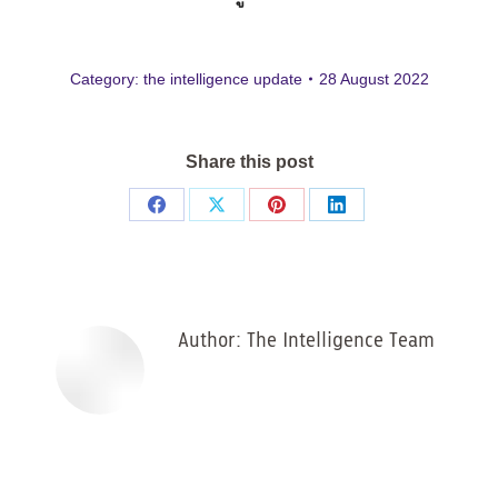
Category:
the intelligence update
28 August 2022
Share this post
Share
Share
Share
Share
on
on
on
on
Facebook
X
Pinterest
LinkedIn
Author:
The Intelligence Team