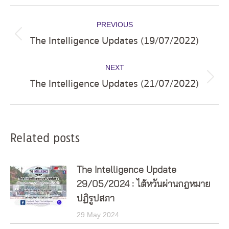
Post
PREVIOUS
navigation
The Intelligence Updates (19/07/2022)
Previous
post:
NEXT
The Intelligence Updates (21/07/2022)
Next
post:
Related posts
The Intelligence Update
29/05/2024 : ไต้หวันผ่านกฎหมาย
ปฏิรูปสภา
29 May 2024