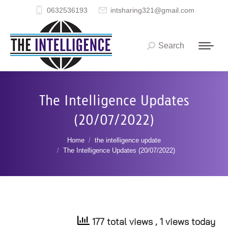
0632536193
intsharing321@gmail.com
Search
Search:
The Intelligence Updates
(20/07/2022)
You are here:
Home
the intelligence update
The Intelligence Updates (20/07/2022)
177 total views
, 1 views today