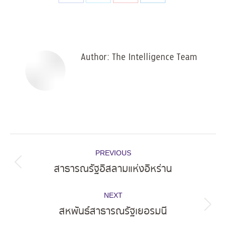
Share
Share
Share
Share
on
on
on
on
Facebook
X
Pinterest
LinkedIn
Author:
The Intelligence Team
Post
PREVIOUS
navigation
สาธารณรัฐอิสลามแห่งอิหร่าน
Previous
post:
NEXT
สหพันธ์สาธารณรัฐเยอรมนี
Next
post: