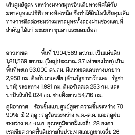
เส้นศูนย์สูตร ระหว่างมหาสมุทรอินเดียทางทิศใต้กับ
มหาสมุทรแปซิฟิกทางทิศเหนือ ซึ่งทำให้อินโดนีเซียคุมเส้น
ทางการติดต่อระหว่างมหาสมุทรทั้งสองผ่านช่องแคบที่
สำคัญ ได้แก่ มะละกา ซุนดา และลอมบ็อก
อาณาเขต
พื้นที่ 1,904,569 ตร.กม. เป็นแผ่นดิน
1,811,569 ตร.กม. (ใหญ่ประมาณ 3.7 เท่าของไทย) เป็น
พื้นที่ทะเล 93,000 ตร.กม. มีแนวเขตแดนทางบกยาว
2,958 กม. ติดกับมาเลเซีย (ด้านรัฐซาราวักและ รัฐซา
บาห์) ระยะทาง 1,881 กม. ติมอร์เลสเต 253 กม. และ
ปาปัวนิวกินี 824 กม. ชายฝั่งยาว 54,716 กม.
ภูมิอากาศ
ร้อนชื้นแบบศูนย์สูตร ความชื้นระหว่าง 70-
90% มี 2 ฤดู : ฤดูร้อนระหว่าง พ.ค.-ต.ค. และฤดูฝน
ระหว่าง พ.ย-เม.ย. อุณหภูมิชายฝั่งเฉลี่ย 28 องศา
เซลเซียส ภาคพื้นดินภายในประเทศและภูเขาเฉลี่ย 26