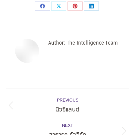
Share
Share
Share
Share
on
on
on
on
Facebook
X
Pinterest
LinkedIn
Author:
The Intelligence Team
Post
PREVIOUS
navigation
นิวซีแลนด์
Previous
post:
NEXT
Next