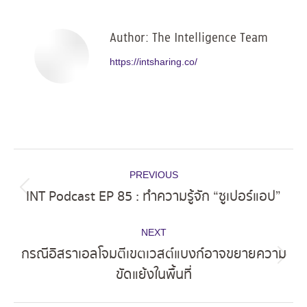
Facebook
X
Pinterest
LinkedIn
Author:
The Intelligence Team
https://intsharing.co/
Post
PREVIOUS
navigation
INT Podcast EP 85 : ทำความรู้จัก “ซูเปอร์แอป”
Previous
post:
NEXT
กรณีอิสราเอลโจมตีเขตเวสต์แบงก์อาจขยายความ
Next
ขัดแย้งในพื้นที่
post: