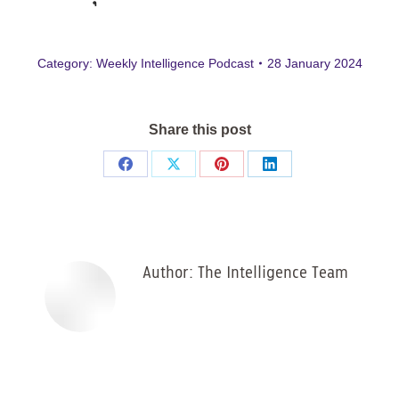
Category:
Weekly Intelligence Podcast
28 January 2024
Share this post
Share
Share
Share
Share
on
on
on
on
Facebook
X
Pinterest
LinkedIn
Author:
The Intelligence Team