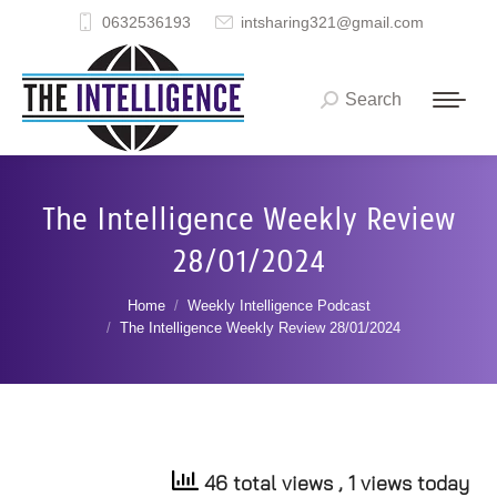
0632536193
intsharing321@gmail.com
Search
Search:
The Intelligence Weekly Review
28/01/2024
You are here:
Home
Weekly Intelligence Podcast
The Intelligence Weekly Review 28/01/2024
46 total views
, 1 views today