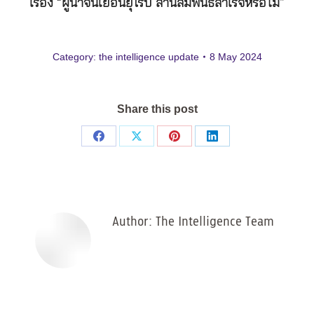
เรื่อง “ผู้นำจีนเยือนยุโรป สานสัมพันธ์สำเร็จหรือไม่”
Category:
the intelligence update
8 May 2024
Share this post
Share
Share
Share
Share
on
on
on
on
Facebook
X
Pinterest
LinkedIn
Author:
The Intelligence Team