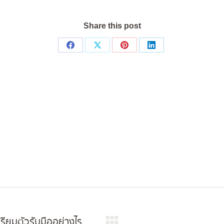
Share this post
Share
Share
Share
Share
on
on
on
on
Facebook
X
Pinterest
LinkedIn
ียมตัวรับมืออย่างไร