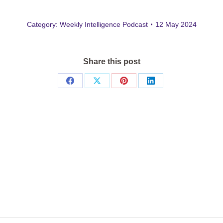
Category:
Weekly Intelligence Podcast
12 May 2024
Share this post
Share
Share
Share
Share
on
on
on
on
Facebook
X
Pinterest
LinkedIn