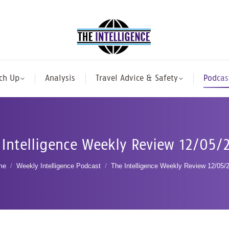
ch Up
Analysis
Travel Advice & Safety
Podcas
 Intelligence Weekly Review 12/05/
u are here:
me
Weekly Intelligence Podcast
The Intelligence Weekly Review 12/05/