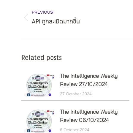
Post
navigation
PREVIOUS
API ถูกละเมิดมากขึ้น
Previous
post:
Related posts
The Intelligence Weekly
Review 27/10/2024
27 October 2024
The Intelligence Weekly
Review 06/10/2024
6 October 2024