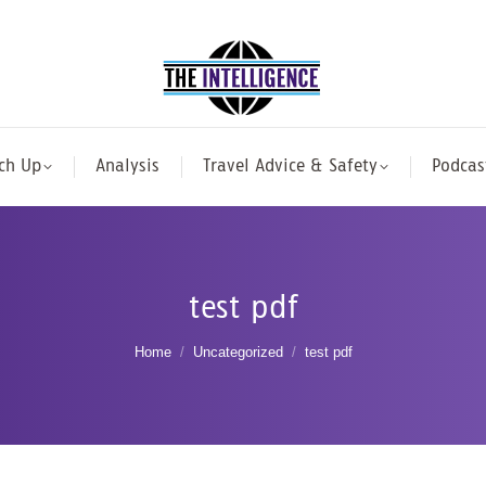
ch Up
Analysis
Travel Advice & Safety
Podcas
test pdf
You are here:
Home
Uncategorized
test pdf