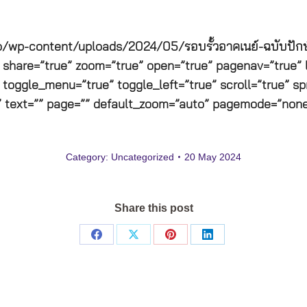
.co/wp-content/uploads/2024/05/รอบรั้วอาคเนย์-ฉบับปักษ์
” share=”true” zoom=”true” open=”true” pagenav=”true” l
 toggle_menu=”true” toggle_left=”true” scroll=”true” sp
” text=”” page=”” default_zoom=”auto” pagemode=”none
Category:
Uncategorized
20 May 2024
Share this post
Share
Share
Share
Share
on
on
on
on
Facebook
X
Pinterest
LinkedIn