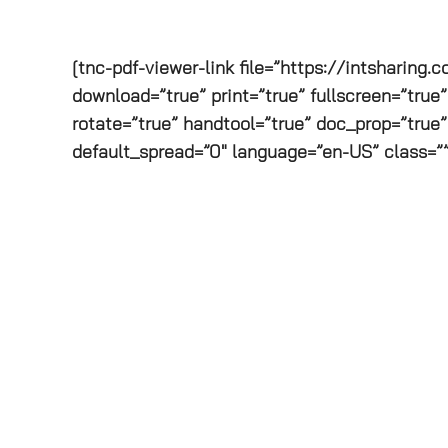
[tnc-pdf-viewer-link file=”https://intsharing
download=”true” print=”true” fullscreen=”true
rotate=”true” handtool=”true” doc_prop=”true”
default_spread=”0″ language=”en-US” class=”