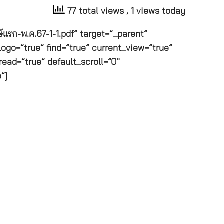
77 total views
, 1 views today
แรก-พ.ค.67-1-1.pdf” target=”_parent”
ogo=”true” find=”true” current_view=”true”
read=”true” default_scroll=”0″
”]