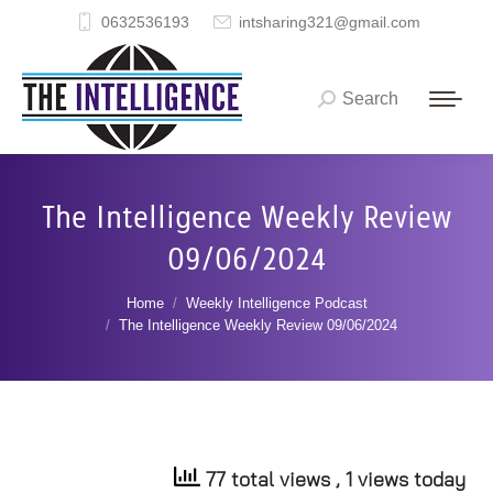
0632536193
intsharing321@gmail.com
Search
Search:
The Intelligence Weekly Review
09/06/2024
You are here:
Home
Weekly Intelligence Podcast
The Intelligence Weekly Review 09/06/2024
77 total views
, 1 views today