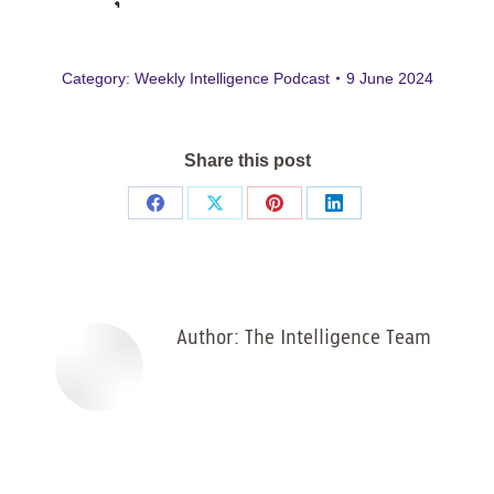
Category:
Weekly Intelligence Podcast
9 June 2024
Share this post
Share
Share
Share
Share
on
on
on
on
Facebook
X
Pinterest
LinkedIn
Author:
The Intelligence Team