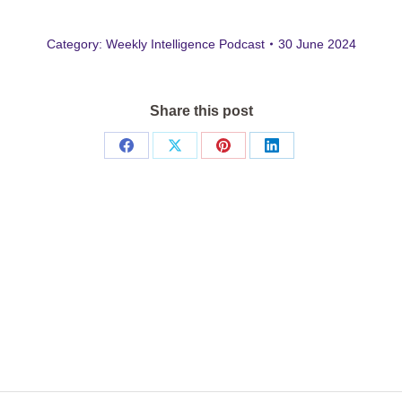
Category:
Weekly Intelligence Podcast
30 June 2024
Share this post
Share
Share
Share
Share
on
on
on
on
Facebook
X
Pinterest
LinkedIn