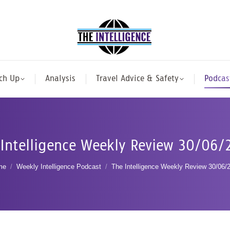
ch Up
Analysis
Travel Advice & Safety
Podcas
 Intelligence Weekly Review 30/06/
u are here:
me
Weekly Intelligence Podcast
The Intelligence Weekly Review 30/06/