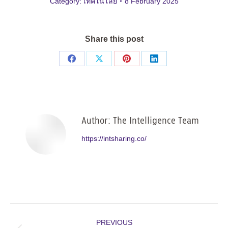
Category:
เทคโนโลยี
8 February 2025
Share this post
Share
Share
Share
Share
on
on
on
on
Facebook
X
Pinterest
LinkedIn
Author:
The Intelligence Team
https://intsharing.co/
Post
PREVIOUS