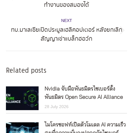
Previous
ทำงานของสมองได้
post:
NEXT
ทบ.มาเลเซียเปิดประมูลเฮลิคอปเตอร์ หลังยกเลิก
Next
สัญญาเช่าแบล็กฮอว์ก
post:
Related posts
Nvidia จับมือพันธมิตรไซเบอร์ตั้ง
พันธมิตร Open Secure AI Alliance
28 July 2026
ไมโครซอฟท์เปิดตัวโมเดล AI ความเร็ว