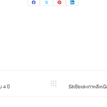
Share
Share
Share
Share
on
on
on
on
Facebook
X
Pinterest
LinkedIn
 4 ปี
รัสเซียและเกาหลีเห
Next
post: