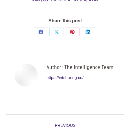
Share this post
Share
Share
Share
Share
on
on
on
on
Facebook
X
Pinterest
LinkedIn
Author:
The Intelligence Team
https://intsharing.co/
Post
PREVIOUS