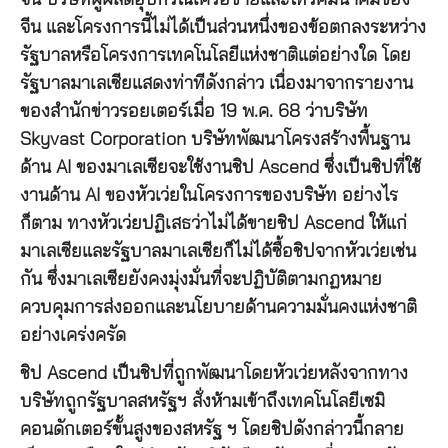
จีน บริษัทผู้ผลิตอุปกรณ์เครือข่ายและโทรคมนาคมของ
จีน และโครงการนี้ไม่ได้เป็นส่วนหนึ่งของข้อตกลงระหว่าง
รัฐบาลหรือโครงการเทคโนโลยีแห่งชาติแต่อย่างใด โดย
รัฐบาลมาเลเซียแสดงท่าทีดังกล่าว เนื่องมาจากรายงาน
ของสำนักข่าวรอยเตอร์เมื่อ 19 พ.ค. 68 ว่าบริษัท
Skyvast Corporation บริษัทพัฒนาโครงสร้างพื้นฐาน
ด้าน AI ของมาเลเซียจะใช้งานชิป Ascend ซึ่งเป็นชิปที่ใช้
งานด้าน AI ของหัวเว่ยในโครงการของบริษัท อย่างไร
ก็ตาม ทางหัวเว่ยปฏิเสธว่าไม่ได้ขายชิป Ascend ให้แก่
มาเลเซียและรัฐบาลมาเลเซียก็ไม่ได้ซื้อชิปจากหัวเว่ยเช่น
กัน ซึ่งมาเลเซียยังคงมุ่งมั่นที่จะปฏิบัติตามกฏหมาย
ควบคุมการส่งออกและนโยบายด้านความมั่นคงแห่งชาติ
อย่างเคร่งครัด
ชิป Ascend เป็นชิปที่ถูกพัฒนาโดยหัวเว่ยหลังจากทาง
บริษัทถูกรัฐบาลสหรัฐฯ สั่งห้ามเข้าถึงเทคโนโลยีเซมิ
คอนดักเตอร์ขั้นสูงของสหรัฐ ฯ โดยชิปดังกล่าวนี้กลาย