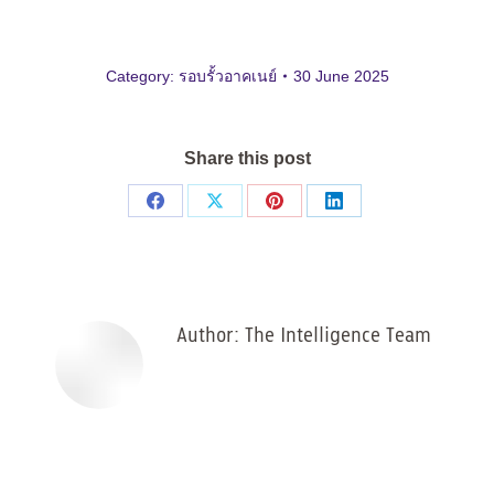
Category:
รอบรั้วอาคเนย์
30 June 2025
Share this post
Share
Share
Share
Share
on
on
on
on
Facebook
X
Pinterest
LinkedIn
Author:
The Intelligence Team