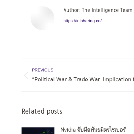
Author:
The Intelligence Team
https://intsharing.co/
Post
PREVIOUS
navigation
“Political War & Trade War: Implication 
Previous
post:
Related posts
Nvidia จับมือพันธมิตรไซเบอร์