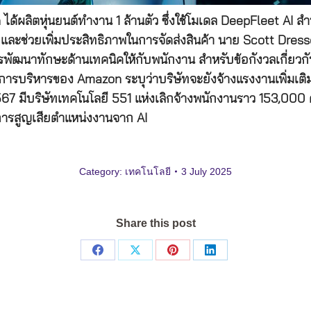
ได้ผลิตหุ่นยนต์ทำงาน 1 ล้านตัว ซึ่งใช้โมเดล DeepFleet AI ส
ละช่วยเพิ่มประสิทธิภาพในการจัดส่งสินค้า นาย Scott Dres
ัฒนาทักษะด้านเทคนิคให้กับพนักงาน สำหรับข้อกังวลเกี่ยวกั
บริหารของ Amazon ระบุว่าบริษัทจะยังจ้างแรงงานเพิ่มเติมใน
อปี 2567 มีบริษัทเทคโนโลยี 551 แห่งเลิกจ้างพนักงานราว 153
อการสูญเสียตำแหน่งงานจาก AI
Category:
เทคโนโลยี
3 July 2025
Share this post
Share
Share
Share
Share
on
on
on
on
Facebook
X
Pinterest
LinkedIn