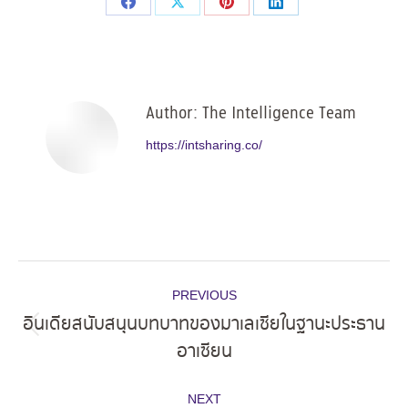
Share
Share
Share
Share
on
on
on
on
Facebook
X
Pinterest
LinkedIn
Author:
The Intelligence Team
https://intsharing.co/
Post
PREVIOUS
navigation
อินเดียสนับสนุนบทบาทของมาเลเซียในฐานะประธาน
Previous
อาเซียน
post:
NEXT