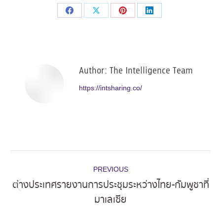
Share
Share
Share
Share
on
on
on
on
Facebook
X
Pinterest
LinkedIn
Author:
The Intelligence Team
https://intsharing.co/
Post
PREVIOUS
navigation
ต่างประเทศรายงานการประชุมระหว่างไทย-กัมพูชาที่
Previous
มาเลเซีย
post: