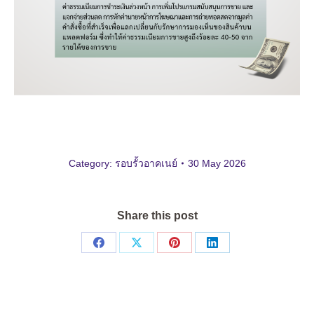
Category:
รอบรั้วอาคเนย์
30 May 2026
Share this post
Share
Share
Share
Share
on
on
on
on
Facebook
X
Pinterest
LinkedIn