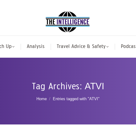
ch Up
Analysis
Travel Advice & Safety
Podcas
Tag Archives:
ATVI
You are here:
Home
Entries tagged with "ATVI"