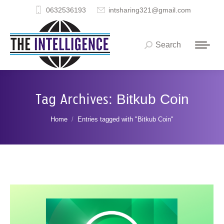
0632536193
intsharing321@gmail.com
Search
Search:
Tag Archives:
Bitkub Coin
You are here:
Home
Entries tagged with "Bitkub Coin"