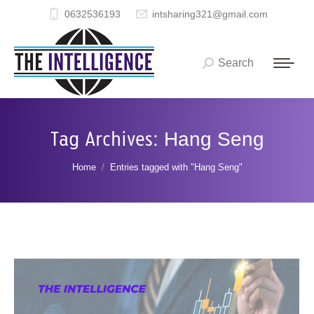
0632536193
intsharing321@gmail.com
Search
Search:
Tag Archives:
Hang Seng
You are here:
Home
Entries tagged with "Hang Seng"