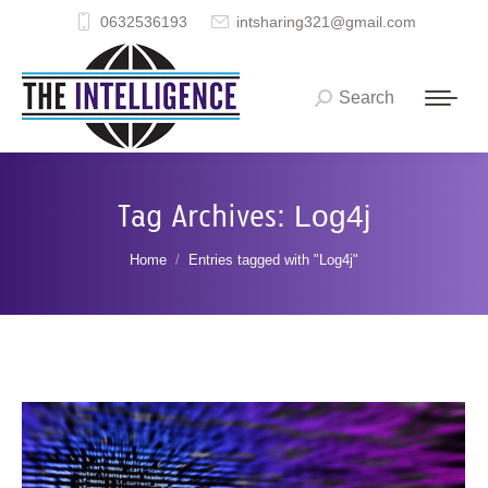
0632536193
intsharing321@gmail.com
Search
Search:
Tag Archives:
Log4j
You are here:
Home
Entries tagged with "Log4j"