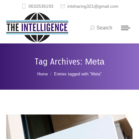
0632536193
intsharing321@gmail.com
Search
Search:
Tag Archives:
Meta
You are here:
Home
Entries tagged with "Meta"