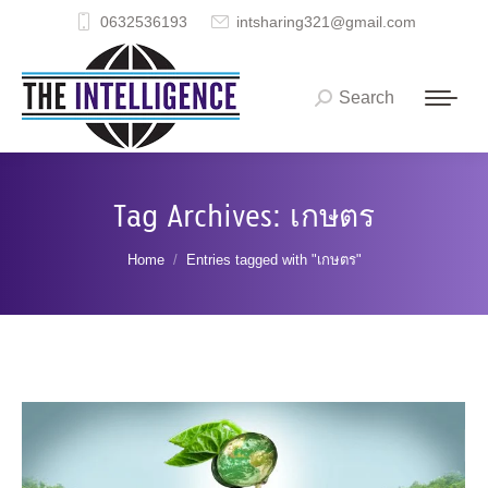
0632536193
intsharing321@gmail.com
Search
Search:
Tag Archives:
เกษตร
You are here:
Home
Entries tagged with "เกษตร"