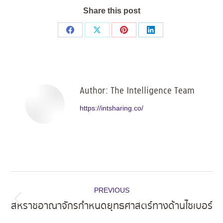
Share this post
Share
Share
Share
Share
on
on
on
on
Facebook
X
Pinterest
LinkedIn
Author:
The Intelligence Team
https://intsharing.co/
Post
PREVIOUS
navigation
สหราชอาณาจักรกำหนดยุทธศาสตร์ทางด้านไซเบอร์
Previous
post: