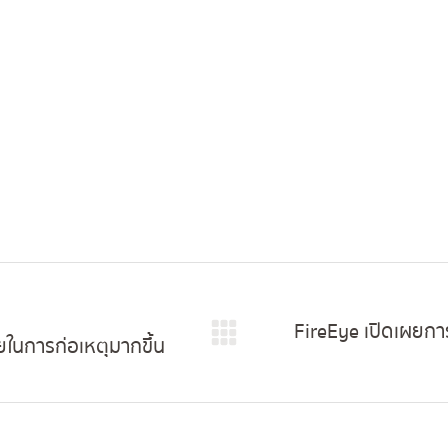
on
on
on
on
Facebook
X
Pinterest
LinkedIn
FireEye เปิดเผยกา
วยในการก่อเหตุมากขึ้น
Next
post: