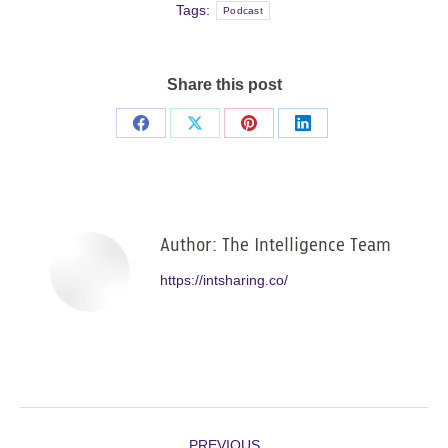
Tags:
Podcast
Share this post
Share
Share
Share
Share
on
on
on
on
Facebook
X
Pinterest
LinkedIn
Author:
The Intelligence Team
https://intsharing.co/
Post
PREVIOUS