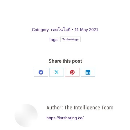
Category:
เทคโนโลยี
11 May 2021
Tags:
Technology
Share this post
Share
Share
Share
Share
on
on
on
on
Facebook
X
Pinterest
LinkedIn
Author:
The Intelligence Team
https://intsharing.co/