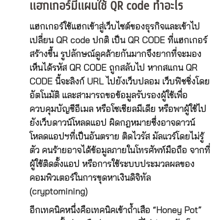
แฮกเกอร์มีแผนใช้ QR code ทำอะไร
แฮกเกอร์ใช้แฮกเข้าสู่เว็บไซต์ของธุรกิจและเข้าไป
เปลี่ยน QR code ปกติ เป็น QR CODE ที่แฮกเกอร์
สร้างขึ้น รูปลักษณ์ดูคล้ายกันมากจึงยากที่จะมอง
เห็นได้รหัส QR CODE ถูกสลับไป หากสแกน QR
CODE นี้จะลิงก์ URL ไปยังเว็บปลอม เว็บฟิชชิ่งโดย
อัตโนมัติ และสามารถขอข้อมูลรับรองผู้ใช้เพื่อ
ควบคุมบัญชีอีเมล หรือโซเชียลมีเดีย หรือพาผู้ใช้ไป
ยังเว็บดาวน์โหลดแอป ผิดกฎหมายซึ่งอาจดาวน์
โหลดแอปฯที่เป็นอันตราย ติดไวรัส มัลแวร์โดยไม่รู้
ตัว คนร้ายอาจได้ข้อมูลภายในโทรศัพท์มือถือ จากที่
ผู้ใช้ติดตั้งแอป หรือการใช้ระบบประมวลผลของ
คอมพิวเตอร์ในการขุดหาเงินดิจิทัล
(cryptomining)
อีกเทคนิคหนึ่งคือเทคนิคเข้าถ้ำเสือ “Honey Pot”