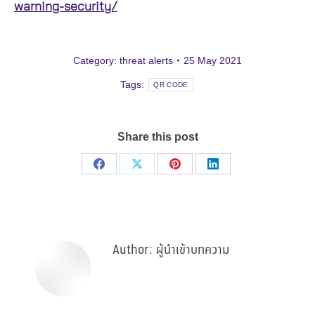
warning-security/
Category:
threat alerts
25 May 2021
Tags:
QR CODE
Share this post
Share
Share
Share
Share
on
on
on
on
Facebook
X
Pinterest
LinkedIn
Author:
ผู้นำเข้าบทความ