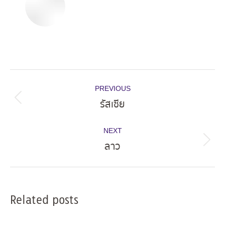
Post
PREVIOUS
navigation
รัสเซีย
Previous
post:
NEXT
ลาว
Next
post:
Related posts