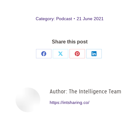
Category:
Podcast
21 June 2021
Share this post
Share
Share
Share
Share
on
on
on
on
Facebook
X
Pinterest
LinkedIn
Author:
The Intelligence Team
https://intsharing.co/