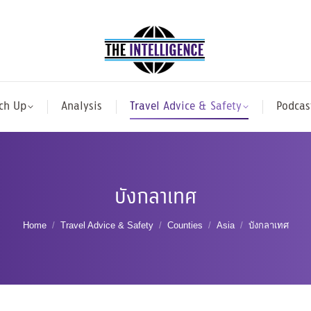
ch Up
Analysis
Travel Advice & Safety
Podcas
บังกลาเทศ
You are here:
Home
Travel Advice & Safety
Counties
Asia
บังกลาเทศ