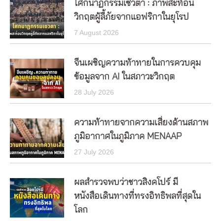
โศกนาฏกรรมเซวตา : ภาพสะท้อน
วิกฤตผู้ลี้ภัยจากแอฟริกาในยุโรป
7 August 2026
จีนเผชิญความท้าทายในการควบคุม
ข้อมูลจาก AI ในสภาวะวิกฤต
28 July 2026
ความท้าทายจากความเสี่ยงด้านสภาพ
ภูมิอากาศในภูมิภาค MENAAP
27 July 2026
ผลสำรวจพบว่าชาวสิงคโปร์ มี
หนังสือเดินทางที่ทรงอิทธิพลที่สุดใน
โลก