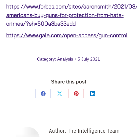
https://www.forbes.com/sites/aaronsmith/2021/03/
americans-buy-guns-for-protection-from-hate-
crimes/?sh=500a3ba33edd
https://www.gale.com/open-access/gun-control
Category:
Analysis
5 July 2021
Share this post
Share
Share
Share
Share
on
on
on
on
Facebook
X
Pinterest
LinkedIn
Author:
The Intelligence Team