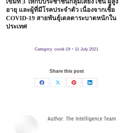
เข็มที่
3
ให้กับประชาชนกลุ่มเสี่ยง
เช่น
ผู้สูง
อายุ
และผู้ที่มีโรคประจำตัว
เนื่องจากเชื้อ
COVID-19
สายพันธุ์เดลตาระบาดหนักใน
ประเทศ
Category:
covid-19
11 July 2021
Share this post
Share
Share
Share
Share
on
on
on
on
Facebook
X
Pinterest
LinkedIn
Author:
The Intelligence Team