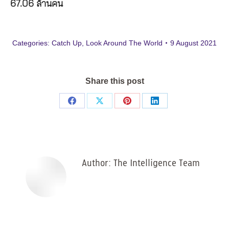
67.06 ล้านคน
Categories:
Catch Up
,
Look Around The World
9 August 2021
Share this post
Share
Share
Share
Share
on
on
on
on
Facebook
X
Pinterest
LinkedIn
Author:
The Intelligence Team