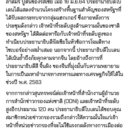
ลาดิมีร์ ปูตินของรัสเซีย เมื่อ 16 มิ.ย.64 ประธานาธิบดีไบ
เดนได้แสดงจำนวนโครงสร้างพื้นฐานสำคัญของสหรัฐฯที่
ได้รับผลกระทบจากกลุ่มแฮกเกอร์ ซึ่งภายหลังการ
ประชุมดังกล่าว เจ้าหน้าที่ระดับสูงด้านความมั่นของชาติ
ของสหรัฐฯ ได้ติดต่อหารือกับเจ้าหน้าที่ระดับสูงของ
ทำเนียบประธานาธิบดีรัสเซียในหัวข้อการโจมตีทาง
ไซเบอร์อย่างสม่ำเสมอ นอกจากนี้ ประธานาธิบดีไบเดน
ได้เน้นย้ำถึงภัยคุกคามจากจีน โดยอ้างถึงการที่
ประธานาธิบดีสี จิ้นผิง ของจีนที่มุ่งมั่นกับความพยายาม
ในการเป็นมหาอำนาจทางทหารและทางเศรษฐกิจให้ได้ใน
ช่วงปี พ.ศ. 2563
จากการกล่าวสุนทรพจน์ต่อเจ้าหน้าที่สำนักงานผู้อำนวย
การสำนักข่าวกรองแห่งชาติ (ODNI) และเจ้าหน้าที่ระดับ
สูงอีกประมาณ 120 คน ประธานาธิบดีไบเดนได้ขอบคุณ
สมาชิกหน่วยข่าวกรองรวมถึงกล่าวให้ความมั่นใจแก่เจ้า
หน้าที่หน่วยข่าวกรองที่จะไม่ใช้แรงกดดังทางการเมืองต่อ