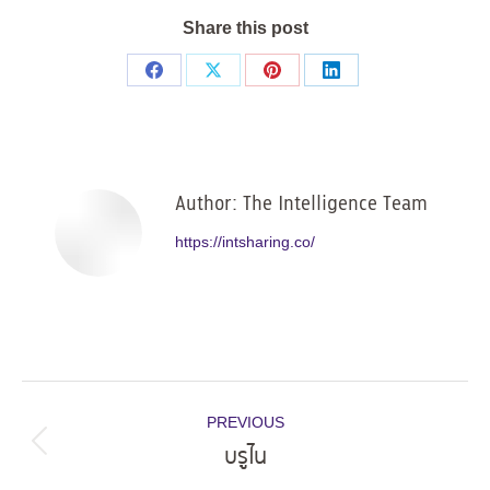
Share this post
Share
Share
Share
Share
on
on
on
on
Facebook
X
Pinterest
LinkedIn
Author:
The Intelligence Team
https://intsharing.co/
Post
PREVIOUS
navigation
บรูไน
Previous
post: