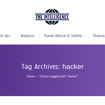
ch Up
Analysis
Travel Advice & Safety
Podcas
Tag Archives:
hacker
You are here:
Home
Entries tagged with "hacker"