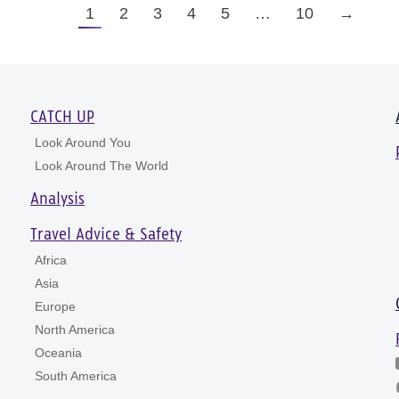
1
2
3
4
5
…
10
→
CATCH UP
Look Around You
Look Around The World
Analysis
Travel Advice & Safety
Africa
Asia
Europe
North America
Oceania
South America