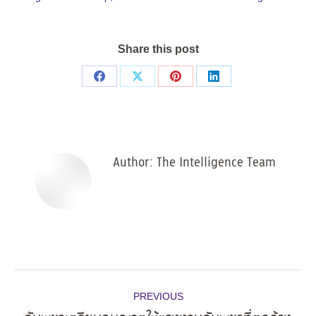
Share this post
Share
Share
Share
Share
on
on
on
on
Facebook
X
Pinterest
LinkedIn
Author:
The Intelligence Team
Post
PREVIOUS
navigation