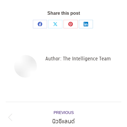
Share this post
Share
Share
Share
Share
on
on
on
on
Facebook
X
Pinterest
LinkedIn
Author:
The Intelligence Team
Post
PREVIOUS
navigation
นิวซีแลนด์
Previous